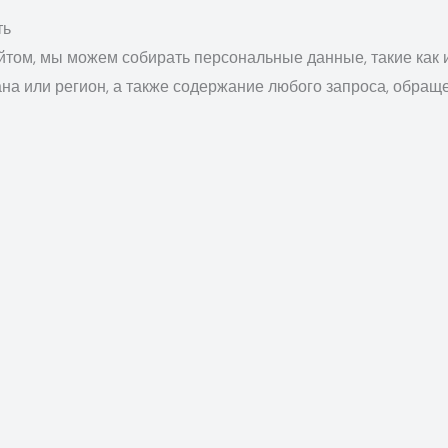
ть
айтом, мы можем собирать персональные данные, такие как 
ана или регион, а также содержание любого запроса, обращ
ю контактную информацию, когда вы взаимодействуете с н
 контексте.
 об использовании, такие как IP-адрес, тип браузера, све
емя визита, а также общие данные о взаимодействии с Сайт
ими способами:
сь с нами или отправляете информацию через Сайт;
обратной связи, включая поля, такие как имя, электронная