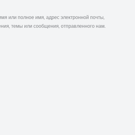
имя или полное имя, адрес электронной почты,
ения, темы или сообщения, отправленного нам.
ами в профессиональном, закупочном,
дения об устройстве, операционная система, сайт-
ом.
 почта, тема и сообщение;