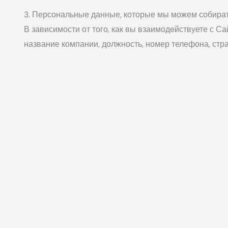
3. Персональные данные, которые мы можем собира
В зависимости от того, как вы взаимодействуете с С
название компании, должность, номер телефона, стр
При необходимости мы также можем собирать делову
дистрибьюторском, дилерском или ином коммерческом
Мы можем собирать техническую информацию и данные
источник перехода, посещённые страницы, дата и вр
4. Как мы собираем персональные данные
Мы можем собирать персональные данные следующ
непосредственно от вас, когда вы связываете
при заполнении или попытке заполнения формы 